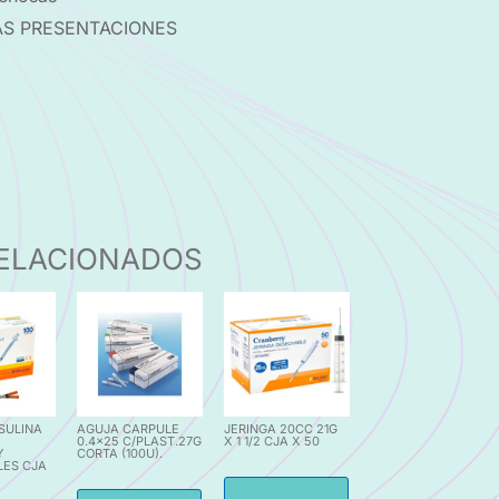
S PRESENTACIONES
ELACIONADOS
NSULINA
AGUJA CARPULE
JERINGA 20CC 21G
0.4×25 C/PLAST.27G
X 1 1/2 CJA X 50
Y
CORTA (100U).
LES CJA