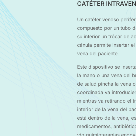
CATÉTER INTRAVEN
Un catéter venoso periféri
compuesto por un tubo de
su interior un trócar de a
cánula permite insertar el
vena del paciente.
Este dispositivo se inser
la mano o una vena del b
de salud pincha la vena c
coordinada va introducien
mientras va retirando el t
interior de la vena del pa
está dentro de la vena, e
medicamentos, antibiótico
y/o quimioterapias endo