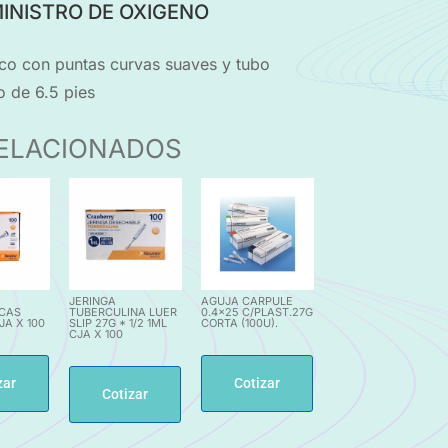
INISTRO DE OXIGENO
ico con puntas curvas suaves y tubo
o de 6.5 pies
ELACIONADOS
JERINGA
AGUJA CARPULE
ICAS
TUBERCULINA LUER
0.4×25 C/PLAST.27G
JA X 100
SLIP 27G * 1/2 1ML
CORTA (100U).
CJA X 100
zar
Cotizar
Cotizar