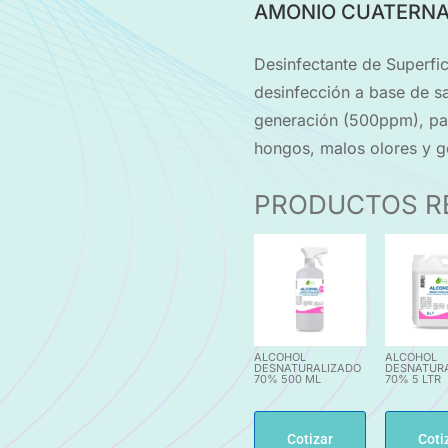
AMONIO CUATERNAR
Desinfectante de Superfic
desinfección a base de s
generación (500ppm), para
hongos, malos olores y 
PRODUCTOS R
ALCOHOL
ALCOHOL
DESNATURALIZADO
DESNATUR
70% 500 ML
70% 5 LTR
Cotizar
Coti