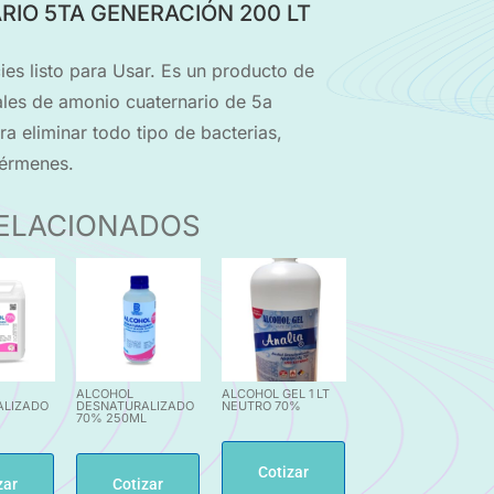
IO 5TA GENERACIÓN 200 LT
ies listo para Usar. Es un producto de
ales de amonio cuaternario de 5a
 eliminar todo tipo de bacterias,
gérmenes.
ELACIONADOS
ALCOHOL
ALCOHOL GEL 1 LT
ALIZADO
DESNATURALIZADO
NEUTRO 70%
70% 250ML
Cotizar
zar
Cotizar