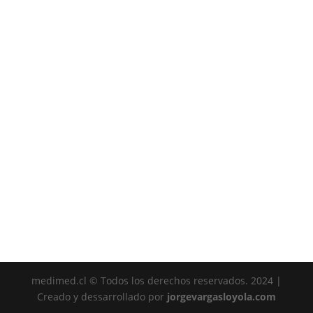
medimed.cl © Todos los derechos reservados. 2024 |
Creado y dessarrollado por
jorgevargasloyola.com